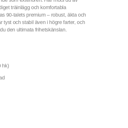
ande som exteriören. Här möts du av
diget träinlägg och komfortabla
ndas 90-talets premium – robust, äkta och
r tyst och stabil även i högre farter, och
 du den ultimata frihetskänslan.
0 hk)
lad
Lägg i varukorg