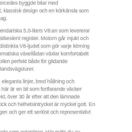
Mercedes byggde bilar med
t, klassisk design och en körkänsla som
dag.
endariska 5,0-liters V8:an som levererar
 silkeslent register. Motorn går mjukt och
distinkta V8-ljudet som gör varje körning
tomatiska växellådan växlar komfortabelt
bilen perfekt både för glidande
landsvägsturer.
 eleganta linjer, bred hållning och
 här är en bil som fortfarande väcker
, över 30 år efter att den lämnade
skick och helhetsintrycket är mycket gott. En
en och ger ett seriöst och representativt