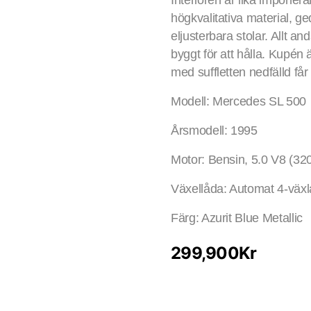
Interiören är lika imponer
högkvalitativa material, ge
eljusterbara stolar. Allt a
byggt för att hålla. Kupén ä
med suffletten nedfälld får
Modell: Mercedes SL 500
Årsmodell: 1995
Motor: Bensin, 5.0 V8 (32
Växellåda: Automat 4-väx
Färg: Azurit Blue Metallic
299,900
Kr